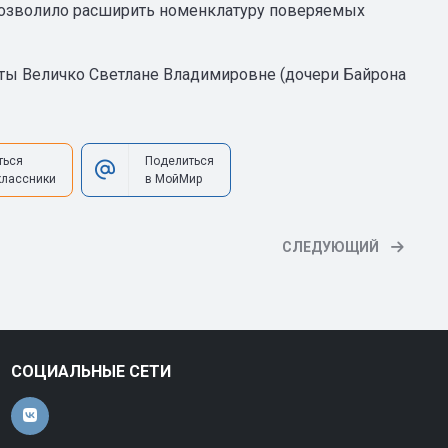
позволило расширить номенклатуру поверяемых
ты Величко Светлане Владимировне (дочери Байрона
ться
Поделиться
классники
в МойМир
СЛЕДУЮЩИЙ
СОЦИАЛЬНЫЕ СЕТИ