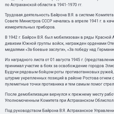
по Астраханской области в 1941-1970 гг.
Трудовая деятельность Байрона В.Я. в системе Комитет
Совете Министров СССР началась в апреле 1941 г. в кач
измерительных приборов.
В 1942 г. Байрон В.Я. был мобилизован в ряды Красной
дивизии Южной группы войск, награжден орденами Отеч
медалями «За боевые заслуги», «За победу над Германи
Из наградного листа от 01 августа 1945 г. (представлени
принимал участие в боях за освобождение городов Элис
Будучи рядовым бойцом роты противотанковых ружей, т
штурме укрепленных позиций в районе Ростова огнем 
пулеметные точки противника и тем самым помог стрел
После демобилизации вернулся к прежнему месту работ
Уполномоченным Комитета при Астраханском Облиспол
Под руководством Байрона В.Я. Астраханское Управлени