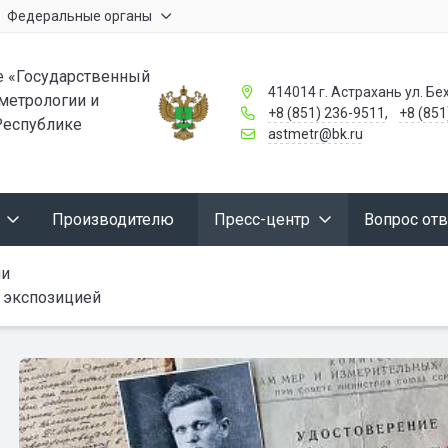
Федеральные органы
 «Государственный
414014 г. Астрахань ул. Бех
 метрологии и
+8 (851) 236-9511
,
+8 (851
Республике
astmetr@bk.ru
Производителю
Пресс-центр
Вопрос отв
ии
 экспозицией