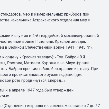
а стандартов, мер и измерительных приборов при
естве начальника Астраханского отделения мер и
 Армии и служил в 4-й гвардейской механизированной
ественной войны II степени, Красной звезды,
ей в Великой Отечественной войне 1941–1945 гг.».
е к ордену «Красная звезда»): «Тов. Байрон В.Я.
ты, Ростова, Матвеев-Кургана и на Миус-фронте.
ов. Байрон проявил в бою бесстрашие и отвагу. При
своего противотанкового ружья подавил две
ковой роте продвинуться вперед…».
ы и в апреле 1947 года был утвержден
коме.
е (Отделение) выросло в численном составе с 7 до 27